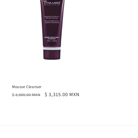
Mousse Cleanser
Precio
Precio
$ 3,315.00 MXN
$ 3,900.00 MXN
habitual
de
oferta