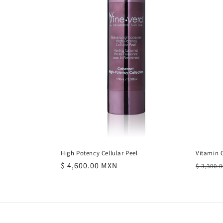
c
i
ó
n
:
High Potency Cellular Peel
Vitamin 
Precio
$ 4,600.00 MXN
Precio
$ 3,300.
habitual
habitu