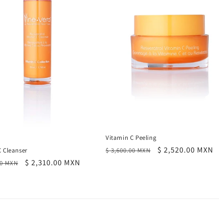
Vitamin C Peeling
Precio
Precio
$ 2,520.00 MXN
$ 3,600.00 MXN
C Cleanser
habitual
de
Precio
$ 2,310.00 MXN
00 MXN
oferta
al
de
oferta