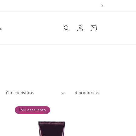
Iniciar
Carrito
S
sesión
4 productos
15% descuento