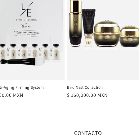
nti-Aging Firming System
Bird Nest Collection
000.00 MXN
Precio
$ 160,000.00 MXN
al
habitual
CONTACTO