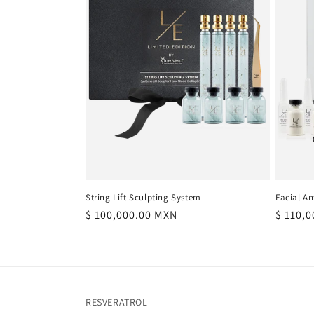
c
i
ó
n
:
String Lift Sculpting System
Facial A
Precio
$ 100,000.00 MXN
Precio
$ 110,
habitual
habitu
RESVERATROL