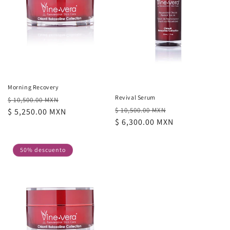
ó
n
:
Morning Recovery
Revival Serum
Precio
Precio
$ 10,500.00 MXN
Precio
Precio
$ 10,500.00 MXN
habitual
$ 5,250.00 MXN
de
habitual
$ 6,300.00 MXN
de
oferta
oferta
50% descuento