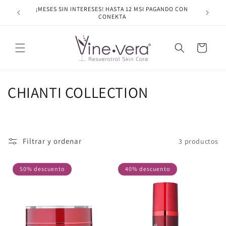
Ir
¡MESES SIN INTERESES! HASTA 12 MSI PAGANDO CON
ENVÍO G
directamente
CONEKTA
al contenido
Carrito
C
CHIANTI COLLECTION
o
l
Filtrar y ordenar
3 productos
e
c
50% descuento
40% descuento
c
i