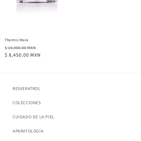
Thermic Mask
Precio
Precio
$ 16,900.00 MXN
habitual
$ 8,450.00 MXN
de
oferta
RESVERATROL
COLECCIONES
CUIDADO DE LA PIEL
APARATOLOGÍA