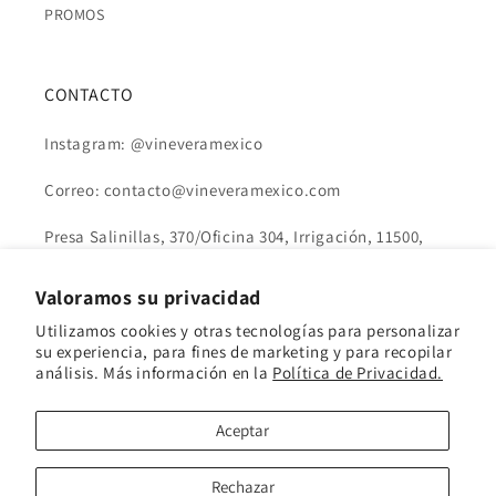
PROMOS
CONTACTO
Instagram: @vineveramexico
Correo: contacto@vineveramexico.com
Presa Salinillas, 370/Oficina 304, Irrigación, 11500,
Miguel Hidalgo, Ciudad de México, México.
Valoramos su privacidad
Utilizamos cookies y otras tecnologías para personalizar
su experiencia, para fines de marketing y para recopilar
análisis. Más información en la
Política de Privacidad.
Formas
de
Aceptar
© 2026,
Vine Vera
Tecnología de Shopify
pago
Política de privacidad
Información de contacto
Términos del servicio
Política de reembolso
Rechazar