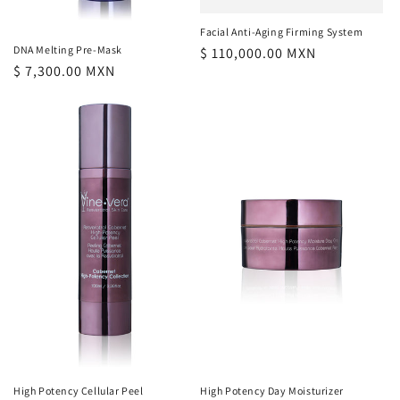
Facial Anti-Aging Firming System
DNA Melting Pre-Mask
Precio
$ 110,000.00 MXN
Precio
$ 7,300.00 MXN
habitual
habitual
High Potency Cellular Peel
High Potency Day Moisturizer