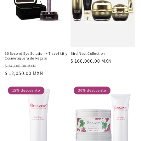
ó
n
:
60 Second Eye Solution + Travel kit y
Bird Nest Collection
Cosmetiquera de Regalo
Precio
$ 160,000.00 MXN
Precio
Precio
$ 24,100.00 MXN
habitual
habitual
$ 12,050.00 MXN
de
oferta
15% descuento
30% descuento