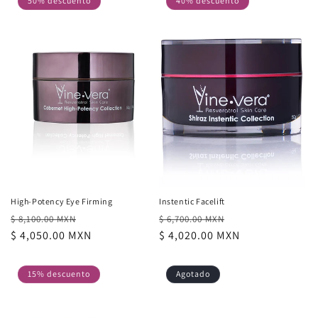
50% descuento
40% descuento
High-Potency Eye Firming
Instentic Facelift
Precio
Precio
Precio
Precio
$ 8,100.00 MXN
$ 6,700.00 MXN
habitual
$ 4,050.00 MXN
de
habitual
$ 4,020.00 MXN
de
oferta
oferta
15% descuento
Agotado