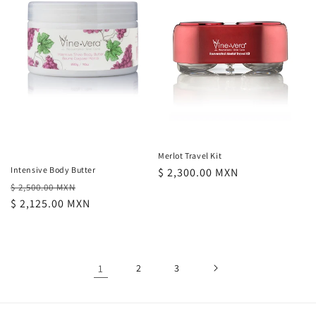
Merlot Travel Kit
Intensive Body Butter
Precio
$ 2,300.00 MXN
Precio
Precio
$ 2,500.00 MXN
habitual
habitual
$ 2,125.00 MXN
de
oferta
1
2
3