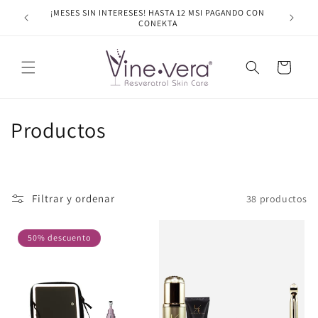
Ir
¡MESES SIN INTERESES! HASTA 12 MSI PAGANDO CON
ENVÍO G
directamente
CONEKTA
al contenido
Carrito
C
Productos
o
l
Filtrar y ordenar
38 productos
e
c
50% descuento
c
i