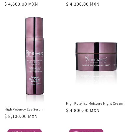
Precio
$ 4,600.00 MXN
Precio
$ 4,300.00 MXN
habitual
habitual
High Potency Moisture Night Cream
High Potency Eye Serum
Precio
$ 4,800.00 MXN
Precio
$ 8,100.00 MXN
habitual
habitual