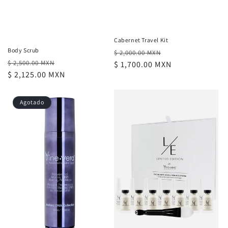
Cabernet Travel Kit
Body Scrub
Precio
Precio
$ 2,000.00 MXN
Precio
Precio
$ 2,500.00 MXN
habitual
$ 1,700.00 MXN
de
habitual
$ 2,125.00 MXN
de
oferta
oferta
Agotado